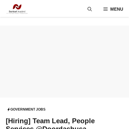
Skip
MENU
to
content
GOVERNMENT JOBS
[Hiring] Team Lead, People
Services @Doordashusa