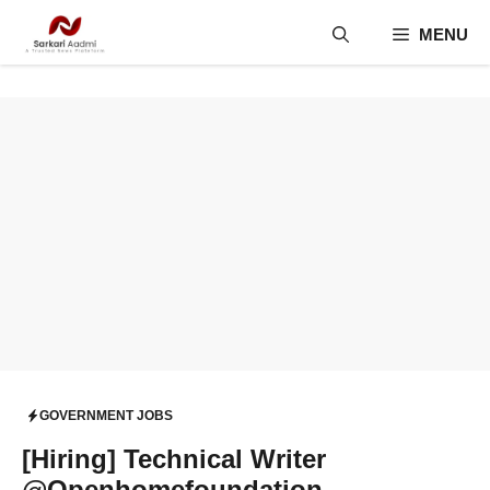
Skip
MENU
to
content
GOVERNMENT JOBS
[Hiring] Technical Writer
@Openhomefoundation