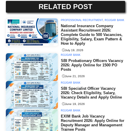
RELATED POST
PROFESSIONAL RECRUITMENT
,
ROJGAR BANK
National Insurance Company
Assistant Recruitment 2026:
Complete Guide to 500 Vacancies,
Eligibility, Salary, Exam Pattern &
How to Apply
July 19, 2026
ROJGAR BANK
SBI Probationary Officers Vacancy
2026: Apply Online for 1500 PO
Posts
June 21, 2026
ROJGAR BANK
SBI Specialist Officer Vacancy
2026: Check Eligibility, Salary,
Vacancy Details and Apply Online
June 19, 2026
ROJGAR BANK
EXIM Bank Job Vacancy
Recruitment 2026: Apply Online for
Deputy Manager and Management
Trainee Posts