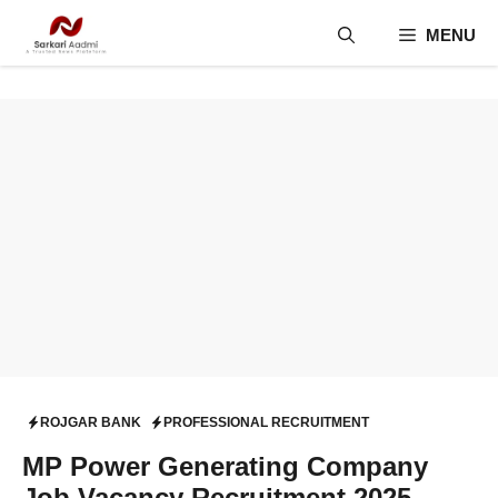
Skip
MENU
to
content
ROJGAR BANK
PROFESSIONAL RECRUITMENT
MP Power Generating Company
Job Vacancy Recruitment 2025