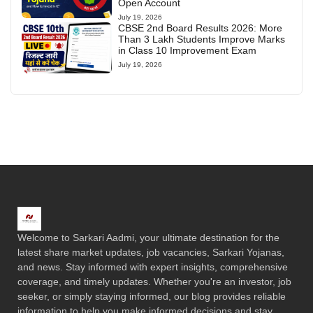
Open Account
July 19, 2026
CBSE 2nd Board Results 2026: More
Than 3 Lakh Students Improve Marks
in Class 10 Improvement Exam
July 19, 2026
Welcome to Sarkari Aadmi, your ultimate destination for the
latest share market updates, job vacancies, Sarkari Yojanas,
and news. Stay informed with expert insights, comprehensive
coverage, and timely updates. Whether you're an investor, job
seeker, or simply staying informed, our blog provides reliable
information to help you make informed decisions and stay