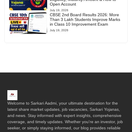
Open Account
July 19, 2026
CBSE 2nd Board Results 2026: More
Than 3 Lakh Students Improve Marks
in Class 10 Improvement Exam
July 19, 2026
Welcome to Sarkari Aadmi, your ultimate destination for the
latest share market updates, job vacancies, Sarkari Yojanas,
and news. Stay informed with expert insights, comprehensive
coverage, and timely updates. Whether you're an investor, job
seeker, or simply staying informed, our blog provides reliable